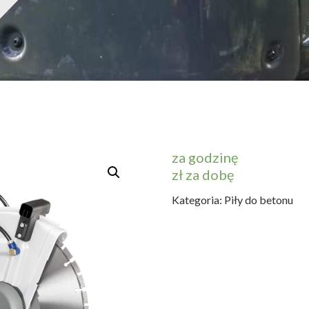
za godzinę
zł za dobę
Kategoria:
Piły do betonu