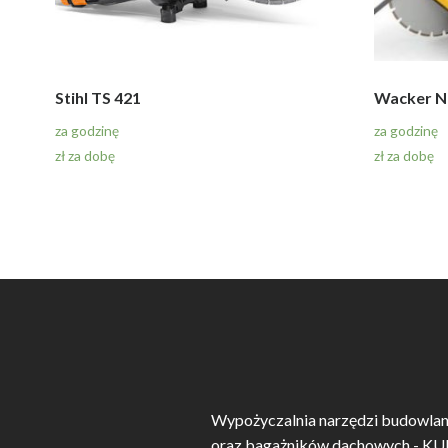
Stihl TS 421
Wacker N
za godzinę
za godzinę
zł za dobę
zł za dobę
Wypożyczalnia narzędzi budowlan
oraz bagażników dachowych - K