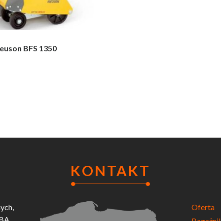
euson BFS 1350
KONTAKT
ych,
Oferta
UBA
Bagażni